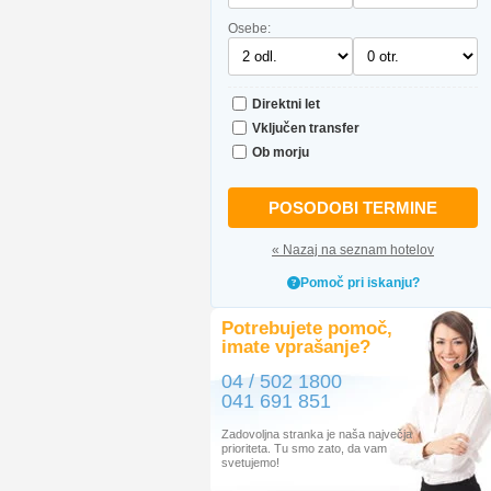
Osebe:
Direktni let
Vključen transfer
Ob morju
POSODOBI TERMINE
« Nazaj na seznam hotelov
Pomoč pri iskanju?
Potrebujete pomoč,
imate vprašanje?
04 / 502 1800
041 691 851
Zadovoljna stranka je naša največja
prioriteta. Tu smo zato, da vam
svetujemo!