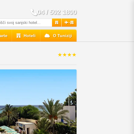
04 / 502 1800
+
arte
Hoteli
O Tuniziji
★★★★