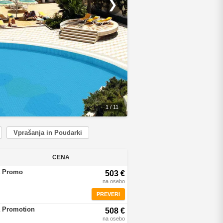
❯
1 / 11
Vprašanja in Poudarki
CENA
a Promo
503 €
na osebo
PREVERI
a Promotion
508 €
na osebo