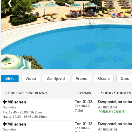
❮
Slike
Video
Zemljevid
Vreme
Ocene
Opis
LETALIŠČE / PREVOZNIK
TERMIN
SOBA / STORITEV
München
Tor, 01.12.
Dvoposteljna sob
Tor, 08.12.
All Inclusive
Nouvelair
7 dni
Vključen transfer
Tja: 17:45 - 20:00 / 2h 15min
Nazaj: 14:30 - 16:45 / 2h 15min
München
Tor, 01.12.
Dvoposteljna sob
Tor, 08.12.
All Inclusive
Nouvelair