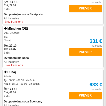
Sre, 14.10.
na osebo
Čet, 22.10.
PREVERI
8 dni
Dvoposteljna soba Bestpreis
All Inclusive
Brez transferja
München (DE)
DER Touristik
Tja:
631 €
Nazaj:
Tor, 27.10.
na osebo
Tor, 03.11.
PREVERI
7 dni
Dvoposteljna soba
All Inclusive
Brez transferja
Dunaj
Alitalia
Tja: 06:35 - 09:35 / 4h 0min
633 €
Nazaj: 18:15 - 23:05 / 3h 50min
Čet, 24.09.
na osebo
Čet, 01.10.
PREVERI
7 dni
Dvoposteljna soba Economy
All Inclusive