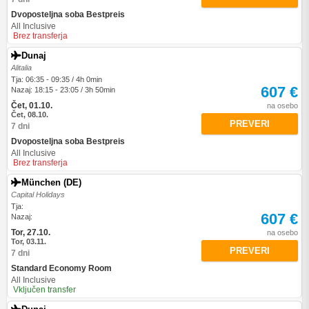
Dvoposteljna soba Bestpreis
All Inclusive
Brez transferja
Dunaj
Alitalia
Tja: 06:35 - 09:35 / 4h 0min
607 €
Nazaj: 18:15 - 23:05 / 3h 50min
Čet, 01.10.
na osebo
Čet, 08.10.
PREVERI
7 dni
Dvoposteljna soba Bestpreis
All Inclusive
Brez transferja
München (DE)
Capital Holidays
Tja:
607 €
Nazaj:
Tor, 27.10.
na osebo
Tor, 03.11.
PREVERI
7 dni
Standard Economy Room
All Inclusive
Vključen transfer