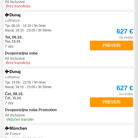
All Inclusive
Brez transferja
Dunaj
Lufthansa
Tja: 06:10 - 10:10 / 5h 0min
627 €
Nazaj: 18:15 - 23:05 / 3h 50min
Tor, 06.10.
na osebo
Tor, 13.10.
PREVERI
7 dni
Dvoposteljna soba
All Inclusive
Brez transferja
Dunaj
Lufthansa
Tja: 14:55 - 22:55 / 9h 0min
627 €
Nazaj: 18:15 - 23:05 / 3h 50min
Čet, 08.10.
na osebo
Čet, 15.10.
PREVERI
7 dni
Dvoposteljna soba Promotion
All Inclusive
Vključen transfer
München
Air France