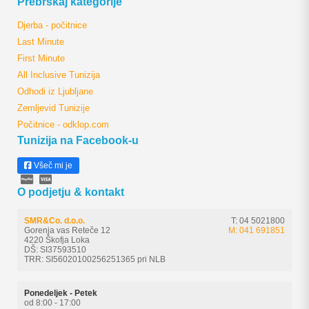
Prebrskaj kategorije
Djerba - počitnice
Last Minute
First Minute
All Inclusive Tunizija
Odhodi iz Ljubljane
Zemljevid Tunizije
Počitnice - odklop.com
Tunizija na Facebook-u
Všeč mi je
O podjetju & kontakt
SMR&Co. d.o.o.
T: 04 5021800
Gorenja vas Reteče 12
M: 041 691851
4220 Škofja Loka
DŠ: SI37593510
TRR: SI56020100256251365 pri NLB
Ponedeljek - Petek
od 8:00 - 17:00