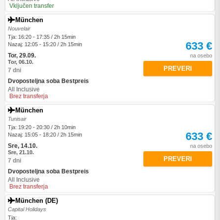
Vključen transfer
München
Nouvelair
Tja: 16:20 - 17:35 / 2h 15min
633 €
Nazaj: 12:05 - 15:20 / 2h 15min
Tor, 29.09.
na osebo
Tor, 06.10.
PREVERI
7 dni
Dvoposteljna soba Bestpreis
All Inclusive
Brez transferja
München
Tunisair
Tja: 19:20 - 20:30 / 2h 10min
633 €
Nazaj: 15:05 - 18:20 / 2h 15min
Sre, 14.10.
na osebo
Sre, 21.10.
PREVERI
7 dni
Dvoposteljna soba Bestpreis
All Inclusive
Brez transferja
München (DE)
Capital Holidays
Tja: