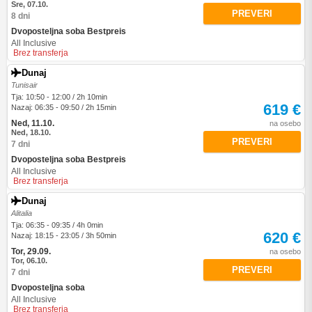
Sre, 07.10.
PREVERI
8 dni
Dvoposteljna soba Bestpreis
All Inclusive
Brez transferja
Dunaj
Tunisair
Tja: 10:50 - 12:00 / 2h 10min
619 €
Nazaj: 06:35 - 09:50 / 2h 15min
Ned, 11.10.
na osebo
Ned, 18.10.
PREVERI
7 dni
Dvoposteljna soba Bestpreis
All Inclusive
Brez transferja
Dunaj
Alitalia
Tja: 06:35 - 09:35 / 4h 0min
620 €
Nazaj: 18:15 - 23:05 / 3h 50min
Tor, 29.09.
na osebo
Tor, 06.10.
PREVERI
7 dni
Dvoposteljna soba
All Inclusive
Brez transferja