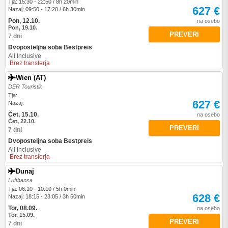
Tja: 15:30 - 22:50 / 8h 20min
627 €
Nazaj: 09:50 - 17:20 / 6h 30min
Pon, 12.10.
na osebo
Pon, 19.10.
PREVERI
7 dni
Dvoposteljna soba Bestpreis
All Inclusive
Brez transferja
Wien (AT)
DER Touristik
Tja:
627 €
Nazaj:
Čet, 15.10.
na osebo
Čet, 22.10.
PREVERI
7 dni
Dvoposteljna soba Bestpreis
All Inclusive
Brez transferja
Dunaj
Lufthansa
Tja: 06:10 - 10:10 / 5h 0min
628 €
Nazaj: 18:15 - 23:05 / 3h 50min
Tor, 08.09.
na osebo
Tor, 15.09.
PREVERI
7 dni