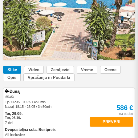
1 / 23
Slike
Video
Zemljevid
Vreme
Ocene
Opis
Vprašanja in Poudarki
Dunaj
Alitalia
Tja: 06:35 - 09:35 / 4h 0min
586 €
Nazaj: 18:15 - 23:05 / 3h 50min
Tor, 29.09.
na osebo
Tor, 06.10.
PREVERI
7 dni
Dvoposteljna soba Bestpreis
All Inclusive