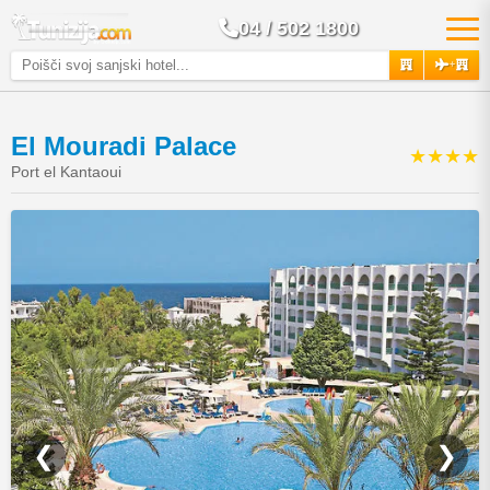
04 / 502 1800
+
El Mouradi Palace
★★★★
Port el Kantaoui
❮
❯