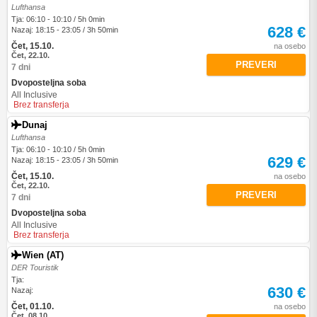
Lufthansa
Tja: 06:10 - 10:10 / 5h 0min
628 €
Nazaj: 18:15 - 23:05 / 3h 50min
Čet, 15.10.
na osebo
Čet, 22.10.
PREVERI
7 dni
Dvoposteljna soba
All Inclusive
Brez transferja
Dunaj
Lufthansa
Tja: 06:10 - 10:10 / 5h 0min
629 €
Nazaj: 18:15 - 23:05 / 3h 50min
Čet, 15.10.
na osebo
Čet, 22.10.
PREVERI
7 dni
Dvoposteljna soba
All Inclusive
Brez transferja
Wien (AT)
DER Touristik
Tja:
630 €
Nazaj:
Čet, 01.10.
na osebo
Čet, 08.10.