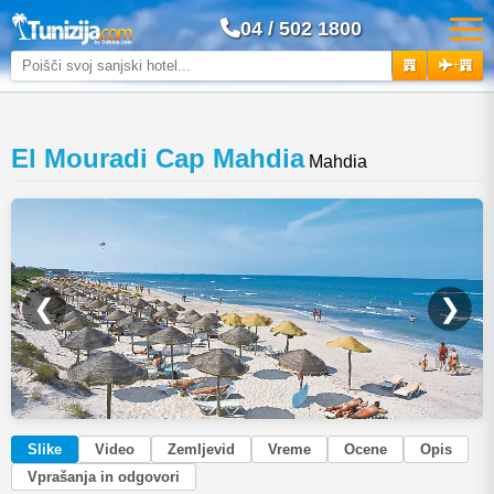
04 / 502 1800
+
El Mouradi Cap Mahdia
Mahdia
❮
❯
Slike
Video
Zemljevid
Vreme
Ocene
Opis
Vprašanja in odgovori