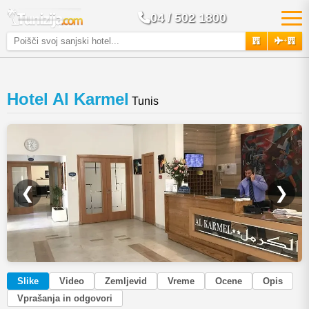
04 / 502 1800
+
Hotel Al Karmel
Tunis
❮
❯
Slike
Video
Zemljevid
Vreme
Ocene
Opis
Vprašanja in odgovori