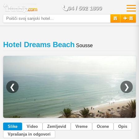
04 / 502 1800
+
Hotel Dreams Beach
Sousse
❮
❯
Slike
Video
Zemljevid
Vreme
Ocene
Opis
Vprašanja in odgovori