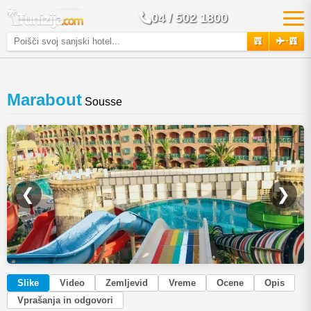
04 / 502 1800
+
Marabout
Sousse
❮
❯
Slike
Video
Zemljevid
Vreme
Ocene
Opis
Vprašanja in odgovori