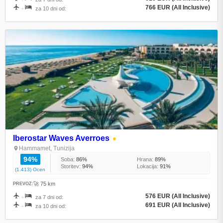
766 EUR (All Inclusive)
+
za 10 dni od:
Iberostar Waves Averroes
●
Hammamet, Tunizija
94%
Soba:
86%
Hrana:
89%
Storitev:
94%
Lokacija:
91%
(1.413) Ocen
🚀 75 km
PREVOZ:
576 EUR (All Inclusive)
+
za 7 dni od:
691 EUR (All Inclusive)
+
za 10 dni od: