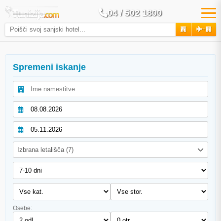
04 / 502 1800
+
Spremeni iskanje
Izbrana letališča (7)
Osebe: