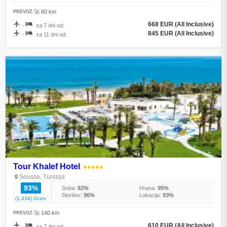
🚀 60 km
PREVOZ:
668 EUR (All Inclusive)
+
za 7 dni od:
845 EUR (All Inclusive)
+
za 11 dni od:
Tour Khalef Hotel
●●●●●
Sousse, Tunizija
93%
Soba:
92%
Hrana:
95%
Storitev:
96%
Lokacija:
93%
(1.434) Ocen
🚀 140 km
PREVOZ:
610 EUR (All Inclusive)
+
za 7 dni od: