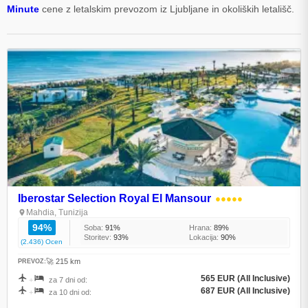
Minute
cene z letalskim prevozom iz Ljubljane in okoliških letališč.
Iberostar Selection Royal El Mansour
●●●●●
Mahdia, Tunizija
94%
Soba:
91%
Hrana:
89%
Storitev:
93%
Lokacija:
90%
(2.436) Ocen
🚀 215 km
PREVOZ:
565 EUR (All Inclusive)
+
za 7 dni od:
687 EUR (All Inclusive)
+
za 10 dni od: