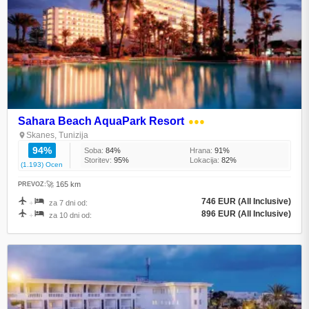
Sahara Beach AquaPark Resort
●●●
Skanes, Tunizija
94%
Soba:
84%
Hrana:
91%
Storitev:
95%
Lokacija:
82%
(1.193) Ocen
🚀 165 km
PREVOZ:
746 EUR (All Inclusive)
+
za 7 dni od:
896 EUR (All Inclusive)
+
za 10 dni od: