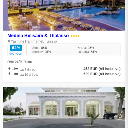
Medina Belisaire & Thalasso
●●●●
Yasmine Hammamet, Tunizija
94%
Soba:
88%
Hrana:
93%
Storitev:
95%
Lokacija:
88%
(902) Ocen
🚀 76 km
PREVOZ:
452 EUR (All Inclusive)
+
za 7 dni od:
529 EUR (All Inclusive)
+
za 10 dni od: