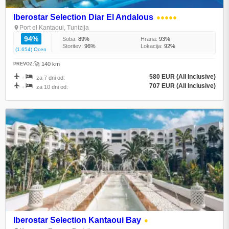
Iberostar Selection Diar El Andalous
●●●●●
Port el Kantaoui, Tunizija
94%
Soba:
89%
Hrana:
93%
Storitev:
96%
Lokacija:
92%
(1.654) Ocen
🚀 140 km
PREVOZ:
580 EUR (All Inclusive)
+
za 7 dni od:
707 EUR (All Inclusive)
+
za 10 dni od:
Iberostar Selection Kantaoui Bay
●