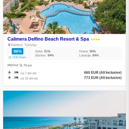
Calimera Delfino Beach Resort & Spa
●●●●
Nabeul, Tunizija
96%
Soba:
91%
Hrana:
90%
Storitev:
94%
Lokacija:
84%
(1.716) Ocen
🚀 79 km
PREVOZ:
660 EUR (All Inclusive)
+
za 7 dni od:
773 EUR (All Inclusive)
+
za 10 dni od: