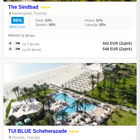
The Sindbad
●●●●
Hammamet, Tunizija
96%
Soba:
93%
Hrana:
92%
Storitev:
98%
Lokacija:
88%
(864) Ocen
🚀 65 km
PREVOZ:
442 EUR (Zajtrk)
+
za 7 dni od:
548 EUR (Zajtrk)
+
za 10 dni od:
TUI BLUE Scheherazade
●●●●
Sousse, Tunizija