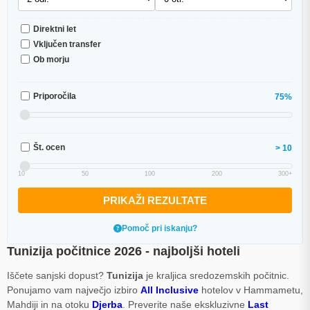
Direktni let
Vključen transfer
Ob morju
Priporočila
75%
Št. ocen
> 10
10
50
100
200
300+
PRIKAŽI REZULTATE
Pomoč pri iskanju?
Tunizija počitnice 2026 - najboljši hoteli
Iščete sanjski dopust?
Tunizija
je kraljica sredozemskih počitnic.
Ponujamo vam največjo izbiro
All Inclusive
hotelov v Hammametu,
Mahdiji in na otoku
Djerba
. Preverite naše ekskluzivne
Last