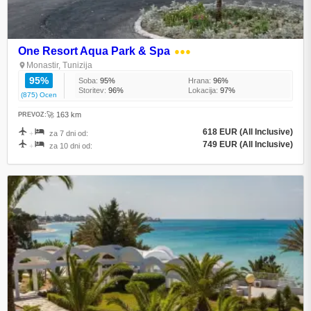
One Resort Aqua Park & Spa
●●●
Monastir, Tunizija
95%
Soba:
95%
Hrana:
96%
Storitev:
96%
Lokacija:
97%
(875) Ocen
🚀 163 km
PREVOZ:
618 EUR (All Inclusive)
+
za 7 dni od:
749 EUR (All Inclusive)
+
za 10 dni od: