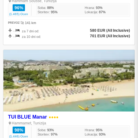
Hammam Sousse, Tunizija
96%
Soba:
88%
Hrana:
93%
Storitev:
95%
Lokacija:
87%
(1.465) Ocen
🚀 141 km
PREVOZ:
580 EUR (All Inclusive)
+
za 7 dni od:
701 EUR (All Inclusive)
+
za 10 dni od:
TUI BLUE Manar
●●●●
Hammamet, Tunizija
98%
Soba:
93%
Hrana:
95%
Storitev:
97%
Lokacija:
93%
(1.446) Ocen