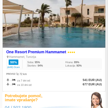
One Resort Premium Hammamet
●●●●
Hammamet, Tunizija
98%
Soba:
95%
Hrana:
89%
Storitev:
94%
Lokacija:
90%
(449) Ocen
🚀 72 km
PREVOZ:
541 EUR (AU)
+
za 7 dni od:
677 EUR (AU)
+
za 10 dni od:
Potrebujete pomoč,
imate vprašanje?
04 / 502 1800