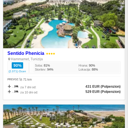
Sentido Phenicia
●●●●
Hammamet, Tunizija
90%
Soba:
81%
Hrana:
90%
Storitev:
94%
Lokacija:
88%
(2.071) Ocen
🚀 71 km
PREVOZ:
431 EUR (Polpenzion)
+
za 7 dni od:
529 EUR (Polpenzion)
+
za 10 dni od: