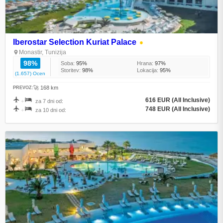
Iberostar Selection Kuriat Palace
●
Monastir, Tunizija
98%
Soba:
95%
Hrana:
97%
Storitev:
98%
Lokacija:
95%
(1.657) Ocen
🚀 168 km
PREVOZ:
616 EUR (All Inclusive)
+
za 7 dni od:
748 EUR (All Inclusive)
+
za 10 dni od: