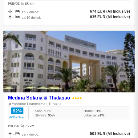
🚀 65 km
PREVOZ:
674 EUR (All Inclusive)
+
za 7 dni od:
835 EUR (All Inclusive)
+
za 10 dni od:
Medina Solaria & Thalasso
●●●●
Yasmine Hammamet, Tunizija
92%
Soba:
91%
Hrana:
91%
Storitev:
95%
Lokacija:
91%
(636) Ocen
🚀 75 km
PREVOZ:
501 EUR (All Inclusive)
+
za 7 dni od: