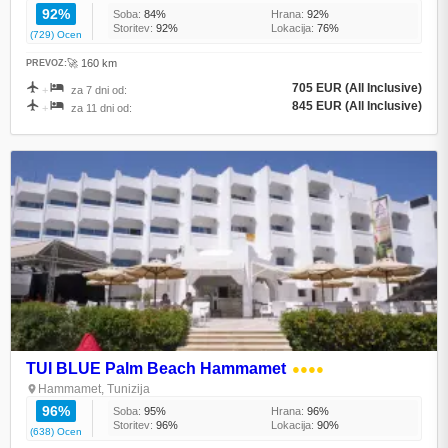
92%
Soba:
84%
Hrana:
92%
Storitev:
92%
Lokacija:
76%
(729) Ocen
🚀 160 km
PREVOZ:
705 EUR (All Inclusive)
+
za 7 dni od:
845 EUR (All Inclusive)
+
za 11 dni od:
TUI BLUE Palm Beach Hammamet
●●●●
Hammamet, Tunizija
96%
Soba:
95%
Hrana:
96%
Storitev:
96%
Lokacija:
90%
(638) Ocen