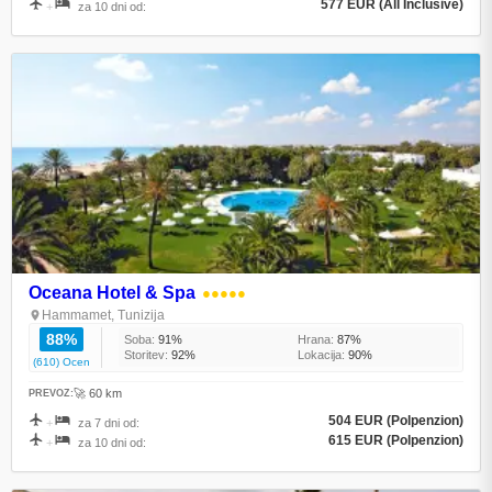
577 EUR (All Inclusive)
+
za 10 dni od:
Oceana Hotel & Spa
●●●●●
Hammamet, Tunizija
88%
Soba:
91%
Hrana:
87%
Storitev:
92%
Lokacija:
90%
(610) Ocen
🚀 60 km
PREVOZ:
504 EUR (Polpenzion)
+
za 7 dni od:
615 EUR (Polpenzion)
+
za 10 dni od: