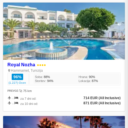
Royal Nozha
●●●●
Hammamet, Tunizija
96%
Soba:
88%
Hrana:
90%
Storitev:
94%
Lokacija:
87%
(1.227) Ocen
🚀 75 km
PREVOZ:
714 EUR (All Inclusive)
+
za 7 dni od:
871 EUR (All Inclusive)
+
za 10 dni od: