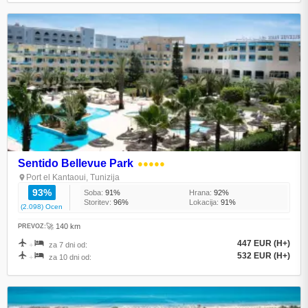
Sentido Bellevue Park
●●●●●
Port el Kantaoui, Tunizija
93%
Soba:
91%
Hrana:
92%
Storitev:
96%
Lokacija:
91%
(2.098) Ocen
🚀 140 km
PREVOZ:
447 EUR (H+)
+
za 7 dni od:
532 EUR (H+)
+
za 10 dni od: