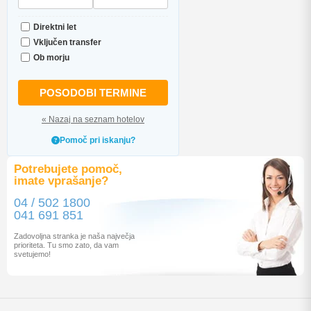
Direktni let
Vključen transfer
Ob morju
POSODOBI TERMINE
« Nazaj na seznam hotelov
Pomoč pri iskanju?
Potrebujete pomoč,
imate vprašanje?
04 / 502 1800
041 691 851
Zadovoljna stranka je naša največja
prioriteta. Tu smo zato, da vam
svetujemo!