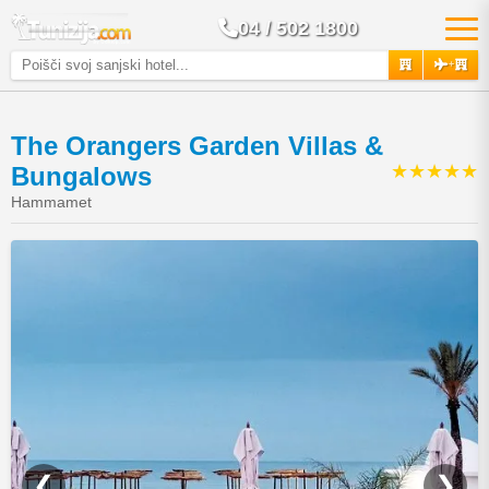
04 / 502 1800
+
The Orangers Garden Villas &
★★★★★
Bungalows
Hammamet
❮
❯