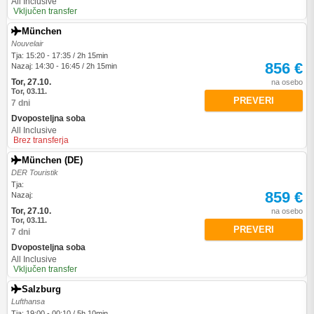
All Inclusive
Vključen transfer
München
Nouvelair
Tja: 15:20 - 17:35 / 2h 15min
856 €
Nazaj: 14:30 - 16:45 / 2h 15min
Tor, 27.10.
na osebo
Tor, 03.11.
PREVERI
7 dni
Dvoposteljna soba
All Inclusive
Brez transferja
München (DE)
DER Touristik
Tja:
859 €
Nazaj:
Tor, 27.10.
na osebo
Tor, 03.11.
PREVERI
7 dni
Dvoposteljna soba
All Inclusive
Vključen transfer
Salzburg
Lufthansa
Tja: 19:00 - 00:10 / 5h 10min