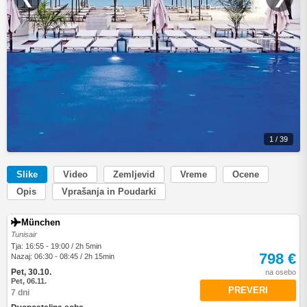
1 / 39
Slike
Video
Zemljevid
Vreme
Ocene
Opis
Vprašanja in Poudarki
München
Tunisair
Tja: 16:55 - 19:00 / 2h 5min
798 €
Nazaj: 06:30 - 08:45 / 2h 15min
Pet, 30.10.
na osebo
Pet, 06.11.
PREVERI
7 dni