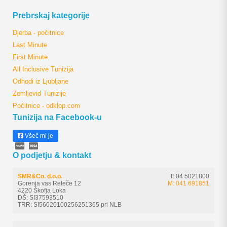
Prebrskaj kategorije
Djerba - počitnice
Last Minute
First Minute
All Inclusive Tunizija
Odhodi iz Ljubljane
Zemljevid Tunizije
Počitnice - odklop.com
Tunizija na Facebook-u
Všeč mi je
O podjetju & kontakt
SMR&Co. d.o.o.
T: 04 5021800
Gorenja vas Reteče 12
M: 041 691851
4220 Škofja Loka
DŠ: SI37593510
TRR: SI56020100256251365 pri NLB