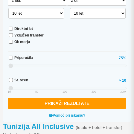
Direktni let
Vključen transfer
Ob morju
Priporočila
75%
Št. ocen
> 10
10
50
100
200
300+
PRIKAŽI REZULTATE
Pomoč pri iskanju?
Tunizija All Inclusive
(letalo + hotel + transfer)