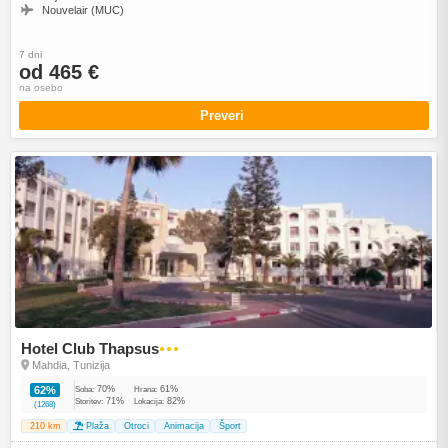
Nouvelair (MUC)
7 dni
od 465 €
na osebo
Preveri
Hotel Club Thapsus
●●●
Mahdia, Tunizija
70%
61%
62%
Soba:
Hrana:
71%
82%
Storitev:
Lokacija:
(1268)
210 km
Plaža
Otroci
Animacija
Šport