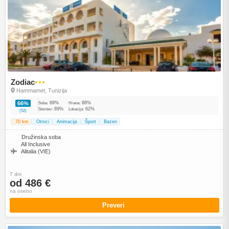
Zodiac
●●●
Hammamet, Tunizija
89%
88%
66%
Soba:
Hrana:
89%
62%
Storitev:
Lokacija:
(52)
70 km
Otroci
Animacija
Šport
Bazen
Družinska soba
All Inclusive
Alitalia (VIE)
7 dni
od 486 €
na osebo
Preveri