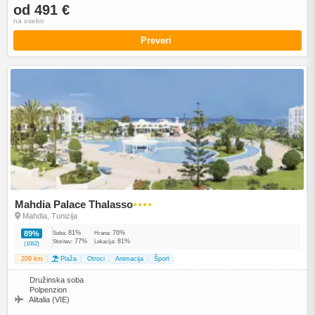
od 491 €
na osebo
Preveri
Mahdia Palace Thalasso
●●●●
Mahdia, Tunizija
81%
76%
89%
Soba:
Hrana:
77%
81%
Storitev:
Lokacija:
(1062)
209 km
Plaža
Otroci
Animacija
Šport
Družinska soba
Polpenzion
Alitalia (VIE)