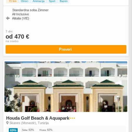
71 km
Otroci
Animacija
Šport
Bazen
Standardna soba Zimmer
All Inclusive
Alitalia (VIE)
7 dni
od 470 €
na osebo
Preveri
Houda Golf Beach & Aquapark
●●●
Skanes (Monastir), Tunizija
63%
62%
69%
Soba:
Hrana: