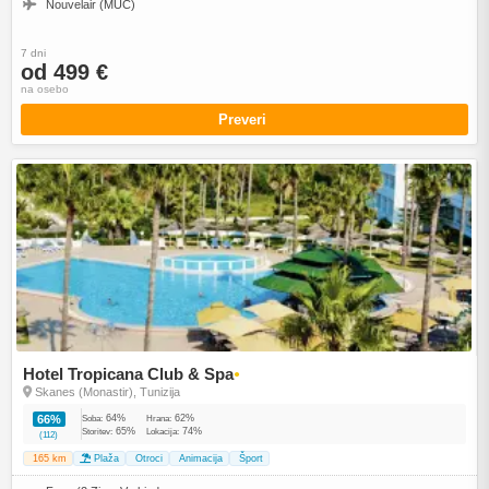
Nouvelair (MUC)
7 dni
od 499 €
na osebo
Preveri
Hotel Tropicana Club & Spa
●
Skanes (Monastir), Tunizija
64%
62%
66%
Soba:
Hrana:
65%
74%
Storitev:
Lokacija:
(112)
165 km
Plaža
Otroci
Animacija
Šport