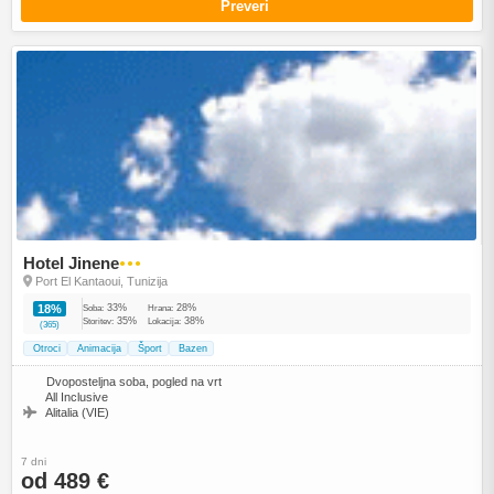
Preveri
Hotel Jinene
●●●
Port El Kantaoui, Tunizija
33%
28%
18%
Soba:
Hrana:
35%
38%
Storitev:
Lokacija:
(365)
Otroci
Animacija
Šport
Bazen
Dvoposteljna soba, pogled na vrt
All Inclusive
Alitalia (VIE)
7 dni
od 489 €