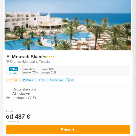
El Mouradi Skanès
●●●●
Skanes (Monastir), Tunizija
57%
60%
53%
Soba:
Hrana:
76%
61%
Storitev:
Lokacija:
(1196)
161 km
Plaža
Otroci
Animacija
Šport
Družinska soba
All Inclusive
Lufthansa (VIE)
7 dni
od 487 €
na osebo
Preveri