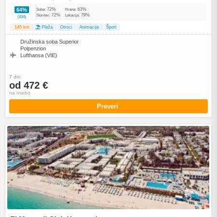
72%
63%
64%
Soba:
Hrana:
72%
79%
Storitev:
Lokacija:
(834)
145 km
Plaža
Otroci
Animacija
Šport
Družinska soba Superior
Polpenzion
Lufthansa (VIE)
7 dni
od 472 €
na osebo
Preveri