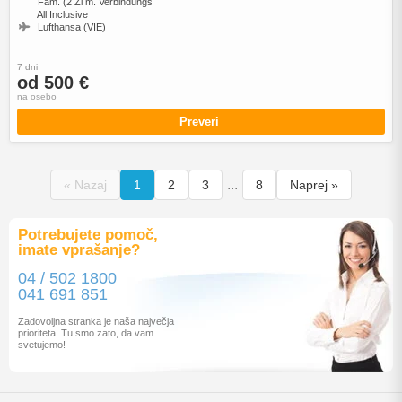
Fam. (2 Zi m. Verbindungs
All Inclusive
Lufthansa (VIE)
7 dni
od 500 €
na osebo
Preveri
...
« Nazaj
1
2
3
8
Naprej »
Potrebujete pomoč,
imate vprašanje?
04 / 502 1800
041 691 851
Zadovoljna stranka je naša največja
prioriteta. Tu smo zato, da vam
svetujemo!