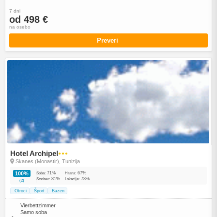
7 dni
od 498 €
na osebo
Preveri
Hotel Archipel
●●●
Skanes (Monastir), Tunizija
71%
67%
100%
Soba:
Hrana:
81%
78%
Storitev:
Lokacija:
(2)
Otroci
Šport
Bazen
Vierbettzimmer
Samo soba